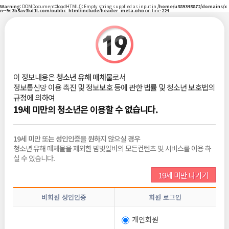
Warning
: DOMDocument::loadHTML(): Empty string supplied as input in
/home/u389345872/domains/x
n--9g3b5ay3kd1l.com/public_html/include/header_meta.php
on line
224
|
로그인
회원가입
밤빛Talk
이 정보내용은
청소년 유해 매체물
로서
정보통신망 이용 촉진 및 정보보호 등에 관한 법률 및 청소년 보호법의
비회원
2026-06-10
규정에 의하여
조회 :
206
댓글 :
0
추천 :
0
19세 미만의 청소년은 이용할 수 없습니다.
19세 미만 또는 성인인증을 원하지 않으실 경우
청소년 유해 매체물을 제외한 밤빛알바의 모든컨텐츠 및 서비스를 이용 하
목록보기
삭제
수정
신고
글쓰기
추천
실 수 있습니다.
19세 미만 나가기
전체댓글
0
비회원 성인인증
회원 로그인
비밀번호
개인회원