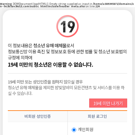
Warning
: DOMDocument::loadHTML(): Empty string supplied as input in
/home/u389345872/domains/x
n--9g3b5ay3kd1l.com/public_html/include/header_meta.php
on line
224
|
로그인
회원가입
밤빛Talk
이 정보내용은
청소년 유해 매체물
로서
정보통신망 이용 촉진 및 정보보호 등에 관한 법률 및 청소년 보호법의
비회원
2026-06-10
규정에 의하여
조회 :
216
댓글 :
0
추천 :
0
19세 미만의 청소년은 이용할 수 없습니다.
19세 미만 또는 성인인증을 원하지 않으실 경우
청소년 유해 매체물을 제외한 밤빛알바의 모든컨텐츠 및 서비스를 이용 하
목록보기
삭제
수정
신고
글쓰기
추천
실 수 있습니다.
19세 미만 나가기
전체댓글
0
비회원 성인인증
회원 로그인
비밀번호
개인회원