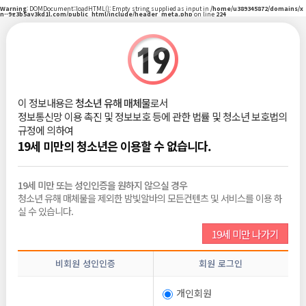
Warning
: DOMDocument::loadHTML(): Empty string supplied as input in
/home/u389345872/domains/x
n--9g3b5ay3kd1l.com/public_html/include/header_meta.php
on line
224
|
로그인
회원가입
밤빛Talk
이 정보내용은
청소년 유해 매체물
로서
정보통신망 이용 촉진 및 정보보호 등에 관한 법률 및 청소년 보호법의
비회원
2026-06-10
규정에 의하여
조회 :
218
댓글 :
0
추천 :
0
19세 미만의 청소년은 이용할 수 없습니다.
19세 미만 또는 성인인증을 원하지 않으실 경우
청소년 유해 매체물을 제외한 밤빛알바의 모든컨텐츠 및 서비스를 이용 하
목록보기
삭제
수정
신고
글쓰기
추천
실 수 있습니다.
19세 미만 나가기
전체댓글
0
비회원 성인인증
회원 로그인
비밀번호
개인회원