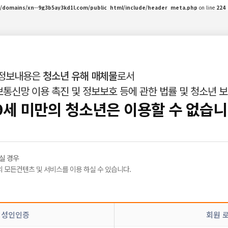
/domains/xn--9g3b5ay3kd1l.com/public_html/include/header_meta.php
on line
224
 정보내용은
청소년 유해 매체물
로서
통신망 이용 촉진 및 정보보호 등에 관한 법률 및 청소년 
인재정보
밤빛Talk
|
|
9세 미만의 청소년은 이용할 수 없습니
실 경우
 모든컨텐츠 및 서비스를 이용 하실 수 있습니다.
정
신고
 성인인증
회원 