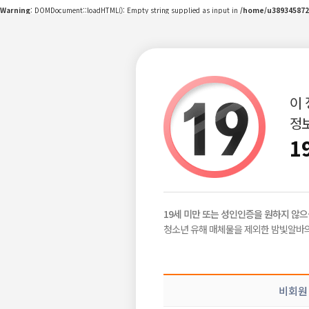
Warning
: DOMDocument::loadHTML(): Empty string supplied as input in
/home/u389345872
이
정보
구인정보
급구정보
지역별정보
|
|
1
밤빛Talk
비회원
2026-06-10
19세 미만 또는 성인인증을 원하지 않으
공감이야기
청소년 유해 매체물을 제외한 밤빛알바의
밤알바 이야기
목록보기
삭제
수
비회원
공유하기