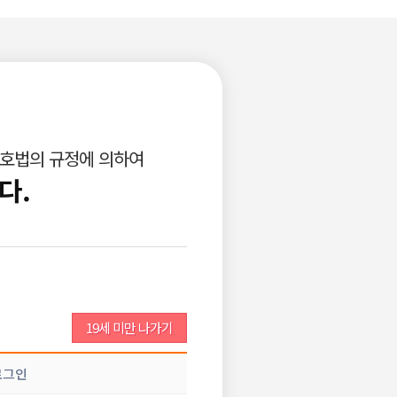
로그인
회원가입
고객센터
광고안내
구인공고등록
비회원이력서등록
보호법의 규정에 의하여
업소서비스
개인서비스
다.
조회 :
216
댓글 :
0
추천 :
0
19세 미만 나가기
글쓰기
추천
로그인