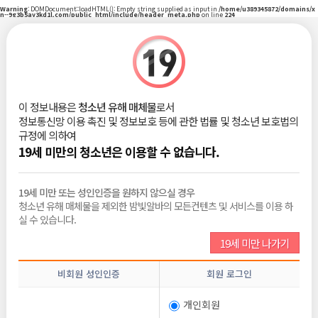
Warning
: DOMDocument::loadHTML(): Empty string supplied as input in
/home/u389345872/domains/x
n--9g3b5ay3kd1l.com/public_html/include/header_meta.php
on line
224
|
로그인
회원가입
밤빛Talk
이 정보내용은
청소년 유해 매체물
로서
정보통신망 이용 촉진 및 정보보호 등에 관한 법률 및 청소년 보호법의
비회원
2026-06-10
규정에 의하여
조회 :
211
댓글 :
0
추천 :
0
19세 미만의 청소년은 이용할 수 없습니다.
19세 미만 또는 성인인증을 원하지 않으실 경우
청소년 유해 매체물을 제외한 밤빛알바의 모든컨텐츠 및 서비스를 이용 하
목록보기
삭제
수정
신고
글쓰기
추천
실 수 있습니다.
19세 미만 나가기
전체댓글
0
비회원 성인인증
회원 로그인
비밀번호
개인회원