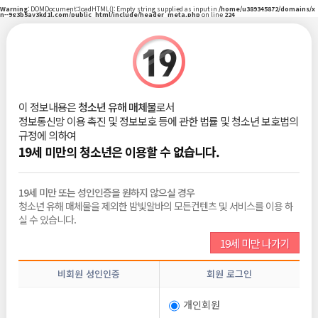
Warning
: DOMDocument::loadHTML(): Empty string supplied as input in
/home/u389345872/domains/x
n--9g3b5ay3kd1l.com/public_html/include/header_meta.php
on line
224
|
로그인
회원가입
밤빛Talk
이 정보내용은
청소년 유해 매체물
로서
정보통신망 이용 촉진 및 정보보호 등에 관한 법률 및 청소년 보호법의
비회원
2026-06-10
규정에 의하여
조회 :
209
댓글 :
0
추천 :
0
19세 미만의 청소년은 이용할 수 없습니다.
19세 미만 또는 성인인증을 원하지 않으실 경우
청소년 유해 매체물을 제외한 밤빛알바의 모든컨텐츠 및 서비스를 이용 하
목록보기
삭제
수정
신고
글쓰기
추천
실 수 있습니다.
19세 미만 나가기
전체댓글
0
비회원 성인인증
회원 로그인
비밀번호
개인회원