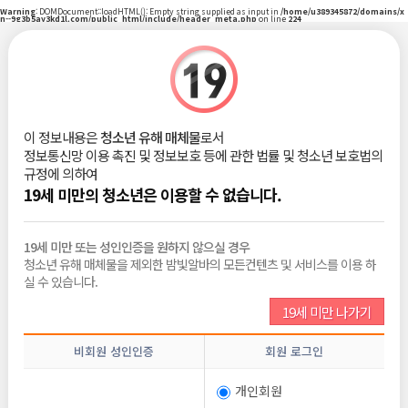
Warning
: DOMDocument::loadHTML(): Empty string supplied as input in
/home/u389345872/domains/x
n--9g3b5ay3kd1l.com/public_html/include/header_meta.php
on line
224
|
로그인
회원가입
밤빛Talk
이 정보내용은
청소년 유해 매체물
로서
정보통신망 이용 촉진 및 정보보호 등에 관한 법률 및 청소년 보호법의
비회원
2026-06-10
규정에 의하여
조회 :
210
댓글 :
0
추천 :
0
19세 미만의 청소년은 이용할 수 없습니다.
19세 미만 또는 성인인증을 원하지 않으실 경우
청소년 유해 매체물을 제외한 밤빛알바의 모든컨텐츠 및 서비스를 이용 하
목록보기
삭제
수정
신고
글쓰기
추천
실 수 있습니다.
19세 미만 나가기
전체댓글
0
비회원 성인인증
회원 로그인
비밀번호
개인회원