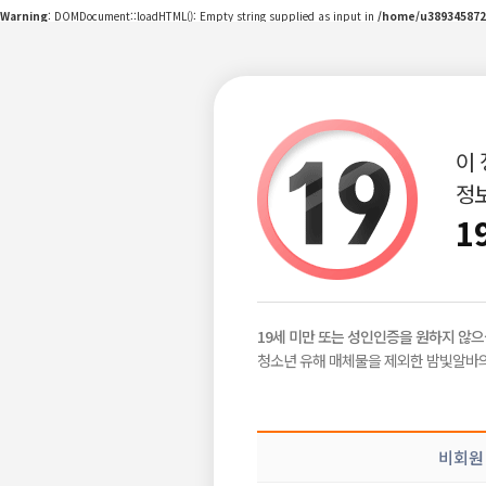
Warning
: DOMDocument::loadHTML(): Empty string supplied as input in
/home/u389345872
이
정보
구인정보
급구정보
지역별정보
|
|
1
밤빛Talk
비회원
2026-06-10
19세 미만 또는 성인인증을 원하지 않으
공감이야기
청소년 유해 매체물을 제외한 밤빛알바의
밤알바 이야기
목록보기
삭제
수
비회원
공유하기