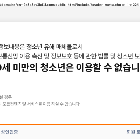
/domains/xn--9g3b5ay3kd1l.com/public_html/include/header_meta.php
on line
224
 정보내용은
청소년 유해 매체물
로서
통신망 이용 촉진 및 정보보호 등에 관한 법률 및 청소년 
인재정보
밤빛Talk
|
|
9세 미만의 청소년은 이용할 수 없습니
실 경우
 모든컨텐츠 및 서비스를 이용 하실 수 있습니다.
정
신고
 성인인증
회원 