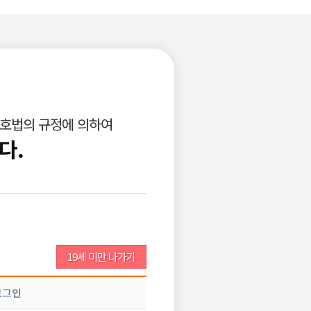
로그인
회원가입
고객센터
광고안내
구인공고등록
비회원이력서등록
보호법의 규정에 의하여
업소서비스
개인서비스
다.
조회 :
215
댓글 :
0
추천 :
0
19세 미만 나가기
글쓰기
추천
로그인