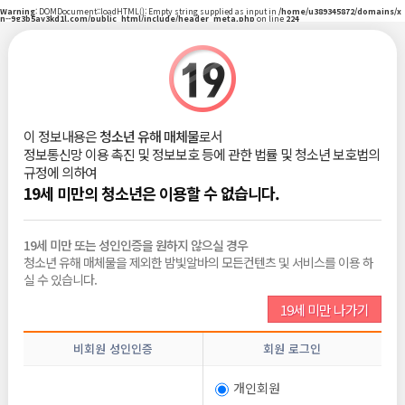
Warning
: DOMDocument::loadHTML(): Empty string supplied as input in
/home/u389345872/domains/x
n--9g3b5ay3kd1l.com/public_html/include/header_meta.php
on line
224
|
로그인
회원가입
밤빛Talk
이 정보내용은
청소년 유해 매체물
로서
정보통신망 이용 촉진 및 정보보호 등에 관한 법률 및 청소년 보호법의
비회원
2026-06-10
규정에 의하여
조회 :
227
댓글 :
0
추천 :
0
19세 미만의 청소년은 이용할 수 없습니다.
19세 미만 또는 성인인증을 원하지 않으실 경우
청소년 유해 매체물을 제외한 밤빛알바의 모든컨텐츠 및 서비스를 이용 하
목록보기
삭제
수정
신고
글쓰기
추천
실 수 있습니다.
19세 미만 나가기
전체댓글
0
비회원 성인인증
회원 로그인
비밀번호
개인회원