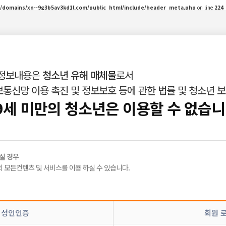
/domains/xn--9g3b5ay3kd1l.com/public_html/include/header_meta.php
on line
224
 정보내용은
청소년 유해 매체물
로서
통신망 이용 촉진 및 정보보호 등에 관한 법률 및 청소년 
인재정보
밤빛Talk
|
|
9세 미만의 청소년은 이용할 수 없습니
실 경우
 모든컨텐츠 및 서비스를 이용 하실 수 있습니다.
정
신고
 성인인증
회원 