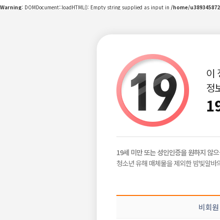
Warning
: DOMDocument::loadHTML(): Empty string supplied as input in
/home/u389345872
이
정보
구인정보
급구정보
지역별정보
|
|
1
밤빛Talk
비회원
2026-06-10
19세 미만 또는 성인인증을 원하지 않으
공감이야기
청소년 유해 매체물을 제외한 밤빛알바의
밤알바 이야기
목록보기
삭제
수
비회원
공유하기