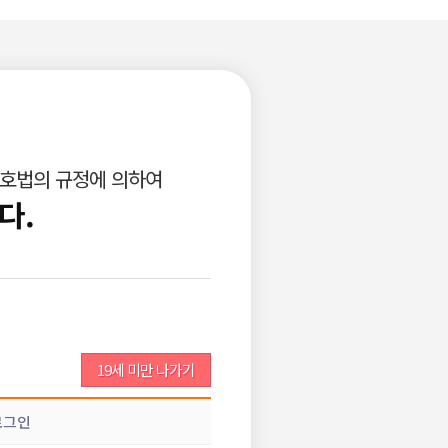
로그인
회원가입
고객센터
광고안내
구인공고등록
비회원이력서등록
보호법의 규정에 의하여
업소서비스
개인서비스
다.
조회 :
209
댓글 :
0
추천 :
0
19세 미만 나가기
글쓰기
추천
로그인