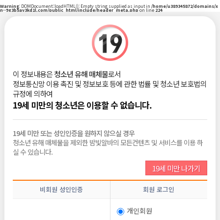
Warning
: DOMDocument::loadHTML(): Empty string supplied as input in
/home/u389345872/domains/x
n--9g3b5ay3kd1l.com/public_html/include/header_meta.php
on line
224
|
로그인
회원가입
밤빛Talk
이 정보내용은
청소년 유해 매체물
로서
정보통신망 이용 촉진 및 정보보호 등에 관한 법률 및 청소년 보호법의
비회원
2026-06-10
규정에 의하여
조회 :
207
댓글 :
0
추천 :
0
19세 미만의 청소년은 이용할 수 없습니다.
19세 미만 또는 성인인증을 원하지 않으실 경우
청소년 유해 매체물을 제외한 밤빛알바의 모든컨텐츠 및 서비스를 이용 하
목록보기
삭제
수정
신고
글쓰기
추천
실 수 있습니다.
19세 미만 나가기
전체댓글
0
비회원 성인인증
회원 로그인
비밀번호
개인회원