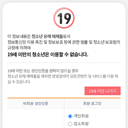
|
로그인
회원가입
밤빛Talk
이 정보내용은
청소년 유해 매체물
로서
jili spin
정보통신망 이용 촉진 및 정보보호 등에 관한 법률 및 청소년 보호법의
규정에 의하여
jili_hcpi
2025-12-30
19세 미만의 청소년은 이용할 수 없습니다.
조회 :
663
댓글 :
0
추천 :
0
19세 미만 또는 성인인증을 원하지 않으실 경우
Try your luck in [url=https://jilispin-login.com]jili casino[/ur
청소년 유해 매체물을 제외한 밤빛알바의 모든컨텐츠 및 서비스를 이용 하
l] and enjoy exciting slots from Jili! It offers advanced syste
실 수 있습니다.
ms and big-win opportunities that hold attention effectivel
y.
19세 미만 나가기
비회원 성인인증
회원 로그인
목록보기
삭제
수정
신고
글쓰기
추천
개인회원
전체댓글
0
업소회원