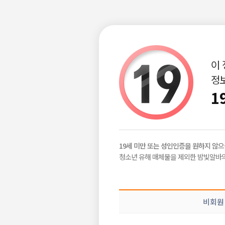
이
정보
구인정보
급구정보
지역별정보
|
|
1
화류계 커뮤
밤빛Talk
19세 미만 또는 성인인증을 원하지 않으
공감이야기
청소년 유해 매체물을 제외한 밤빛알바의
ㅋ
2024-12-04
밤알바 이야기
화류계 커뮤니티 레이디알바
비회원
공유하기