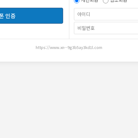
정
답변
신고
폰 인증
https://www.xn--9g3b5ay3kd1l.com