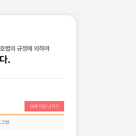
로그인
회원가입
고객센터
광고안내
구인공고등록
비회원이력서등록
보호법의 규정에 의하여
업소서비스
개인서비스
다.
조회 :
3,039
댓글 :
1
추천 :
0
19세 미만 나가기
데 다른 화류계 커뮤니티 있으면 알려주세요!
로그인