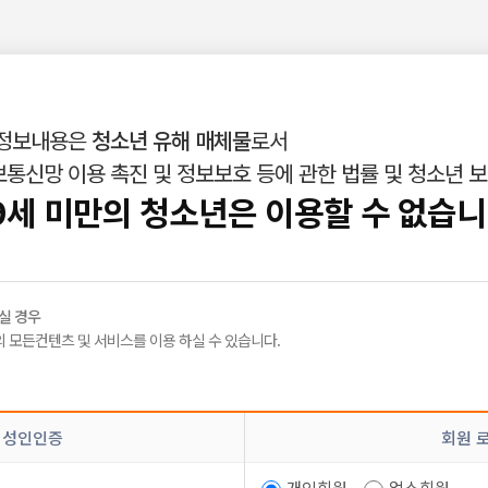
 정보내용은
청소년 유해 매체물
로서
통신망 이용 촉진 및 정보보호 등에 관한 법률 및 청소년 
인재정보
밤빛Talk
|
|
9세 미만의 청소년은 이용할 수 없습니
니티
실 경우
 모든컨텐츠 및 서비스를 이용 하실 수 있습니다.
 퀸알바 말고 다른
밤알바
커뮤니티 또 있나요? 퀸이 제일 재밌는거 같은
 성인인증
회원 
개인회원
업소회원