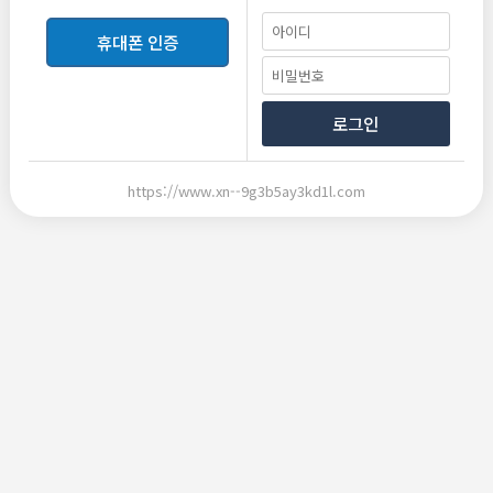
비밀번호
휴대폰 인증
등록
로그인
https://www.xn--9g3b5ay3kd1l.com
번호
제목
카맨구입원합니다
198
카맨11
2025-03-06
1,131
수위조 ㄴ들아
197
수위조
2025-01-21
1,978
카맨 구인 원합니다.
196
카맨 구인합니다
2025-01-20
2,330
퀸알바 아이디 공유 가능한가오?
195
튤립
2025-01-20
2,248