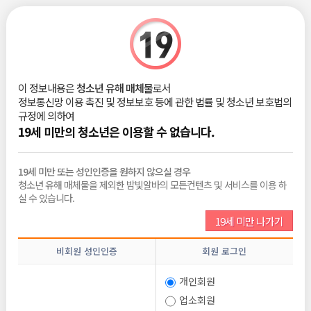
|
로그인
회원가입
밤빛Talk
이 정보내용은
청소년 유해 매체물
로서
쩜오 블렌딩 ㅅㅇ어때요?
정보통신망 이용 촉진 및 정보보호 등에 관한 법률 및 청소년 보호법의
규정에 의하여
ㅇ
2025-01-17
19세 미만의 청소년은 이용할 수 없습니다.
조회 :
2,127
댓글 :
0
추천 :
0
19세 미만 또는 성인인증을 원하지 않으실 경우
쩜오 블렌딩 ㅅㅇ어때요?
퀸알바
보니까 방바방인데 거의 기본 ㅅㅌ에
청소년 유해 매체물을 제외한 밤빛알바의 모든컨텐츠 및 서비스를 이용 하
ㄹㄸ도 많다는거 같은데 ㅅㅇ싫으면 쩜오 안가는게 맞겠죠?
실 수 있습니다.
19세 미만 나가기
목록보기
삭제
수정
답변
신고
비회원 성인인증
회원 로그인
글쓰기
추천
개인회원
전체댓글
0
업소회원