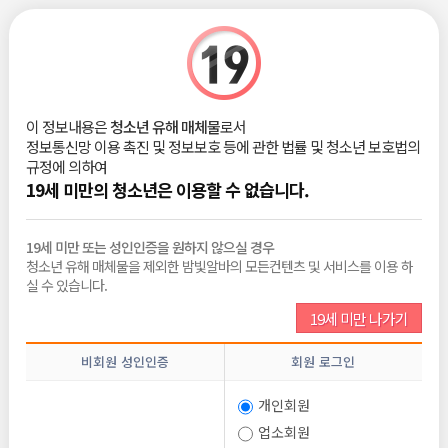
|
로그인
회원가입
밤빛Talk
이 정보내용은
청소년 유해 매체물
로서
Conoce lugares para dormir y esferas especiales
정보통신망 이용 촉진 및 정보보호 등에 관한 법률 및 청소년 보호법의
en la ciudad de Madrid, Andalucia y la region ca
규정에 의하여
talana
19세 미만의 청소년은 이용할 수 없습니다.
StephenOmibe
2026-06-10
조회 :
122
댓글 :
0
추천 :
0
19세 미만 또는 성인인증을 원하지 않으실 경우
청소년 유해 매체물을 제외한 밤빛알바의 모든컨텐츠 및 서비스를 이용 하
실 수 있습니다.
Si vas buscando una alternativa especial de pernoctacion, la
s burbujas transparentes en suelo espanol son una eleccion
19세 미만 나가기
extraordinariamente popular. Incluyendo burbujas Andalucia
asi como establecimientos burbuja en Catalunya y Madrid, e
비회원 성인인증
회원 로그인
stas opciones proporcionan una conexion singular con la bi
odiversidad sin renunciar a la comodidad absoluta. Ademas,
개인회원
espacios como Bardenas Reales y la capsula Estrella Polar e
n Murcia destacan por su ambiente singular y acabado innov
업소회원
ador. Para aquellos que buscan investigar propuestas de hos