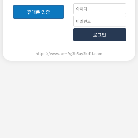
pedaje burbuja proximos a Madrid, Catalunya o Alicante, hay
numerosas soluciones como casas en burbuja, espacios cam
휴대폰 인증
ping burbuja y alojamientos rurales burbuja. Puedes facilme
nte hallar detallada informacion completa y tarifas sobre viv
encias burbuja en multiples regiones en este sitio: [url=http
로그인
s://dormirburbuja.top]casa burbuja navarra[/url] . Definitiva
mente, es una propuesta ideal para escapar y maravillarse d
e vistas espectaculares.
https://www.xn--9g3b5ay3kd1l.com
목록보기
삭제
수정
답변
신고
글쓰기
추천
전체댓글
0
비밀번호
등록