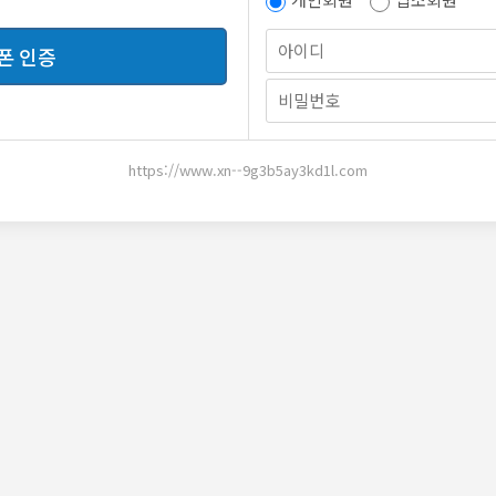
정
답변
신고
폰 인증
https://www.xn--9g3b5ay3kd1l.com