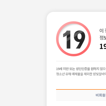
이
정보
구인정보
급구정보
지역별정보
|
|
1
갠조이번달 4
밤빛Talk
19세 미만 또는 성인인증을 원하지 않으
공감이야기
청소년 유해 매체물을 제외한 밤빛알바의
ㄱㅈ
2025-10-22
밤알바 이야기
1000넘겨야되는데 빡시긴하
비회원
공유하기