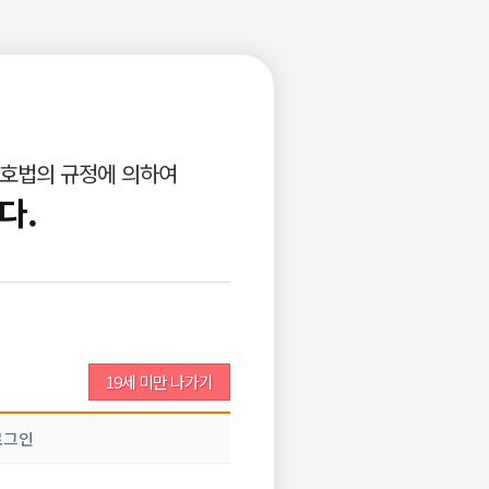
로그인
회원가입
고객센터
광고안내
구인공고등록
비회원이력서등록
보호법의 규정에 의하여
업소서비스
개인서비스
다.
조회 :
577
댓글 :
1
추천 :
0
19세 미만 나가기
로그인