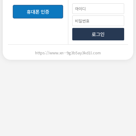
전체댓글
1
휴대폰 인증
비밀번호
로그인
등록
https://www.xn--9g3b5ay3kd1l.com
비회원
2025-09-29 17:26:57
답글
삭제
신고
약먹어야 하는거 알면 먹어요 빨리
댓글 (0)
0
0
번호
제목
스릴러웹툰 분야별로 찾아보는 방법과 작품 선택 기준
806
유진12
2026-07-30
20