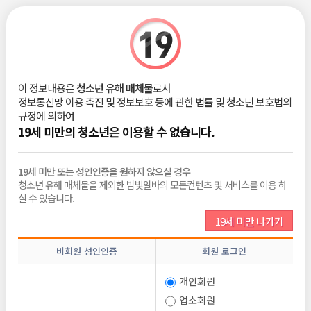
|
로그인
회원가입
밤빛Talk
이 정보내용은
청소년 유해 매체물
로서
유부 남친이 너무 좋은데 어떡하죠ㅠ
정보통신망 이용 촉진 및 정보보호 등에 관한 법률 및 청소년 보호법의
규정에 의하여
ㅠㅠ
2025-09-29
19세 미만의 청소년은 이용할 수 없습니다.
조회 :
385
댓글 :
1
추천 :
0
19세 미만 또는 성인인증을 원하지 않으실 경우
집에 안가고 나랑만 있었으면 좋겠고
청소년 유해 매체물을 제외한 밤빛알바의 모든컨텐츠 및 서비스를 이용 하
그냥 다 포기하고 나한테 왔으면 좋겠어요
실 수 있습니다.
힘들어요
약먹어야 하는거 아는데 너무 힘들어요ㅜ
19세 미만 나가기
비회원 성인인증
회원 로그인
목록보기
삭제
수정
답변
신고
개인회원
글쓰기
추천
업소회원