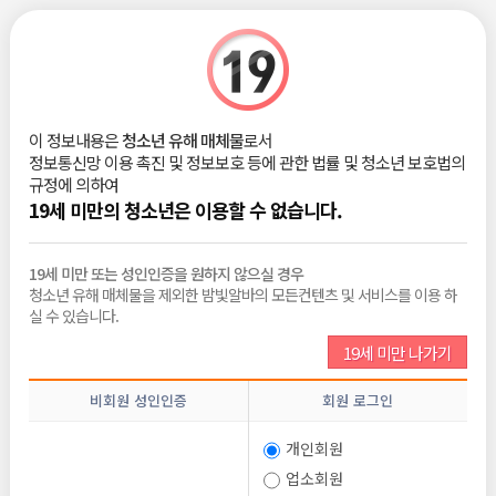
|
로그인
회원가입
밤빛Talk
이 정보내용은
청소년 유해 매체물
로서
도대체 왜 손놈들은 아가씨한테 찐사랑 요구하는걸까?
정보통신망 이용 촉진 및 정보보호 등에 관한 법률 및 청소년 보호법의
규정에 의하여
.
2025-09-26
19세 미만의 청소년은 이용할 수 없습니다.
조회 :
494
댓글 :
0
추천 :
0
19세 미만 또는 성인인증을 원하지 않으실 경우
아 진짜 시발 너무 화나요..
청소년 유해 매체물을 제외한 밤빛알바의 모든컨텐츠 및 서비스를 이용 하
아가씨대 손님으로 만났고
실 수 있습니다.
애초에 돈 엮인 관계로 시작한 사이인데 왜 대체
지 주제를 모를까요??????
19세 미만 나가기
저 20대초고 손놈 50되어가는데
점점 친해진다 싶으니까 슬슬
비회원 성인인증
회원 로그인
근데 넌 오빠가 돈안주면 안볼거지
개인회원
나는 예전에도 항상 이용만 당하고..
여자들한테 돈 공사당하고.. 너무 힘든 과거가 있는데
업소회원
너는 안그래보이고 순수해보여서 좋은건데