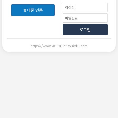
너도 나한테 그럴까봐 무서워
너는 안그럴거지 웅앵웅 지랄하고 또 언제는
휴대폰 인증
솔직히 자기 밖에서 인기많고
돈안줘도 보자는 애들 진짜 많은데
너 좋으니까 너 보는거라고 지랄하고
로그인
오빠랑 진지하게 만나볼생각 있어? 이러면서 존나 계속 물어보고
뭘 진지하게 만나자는건지 시발 하
https://www.xn--9g3b5ay3kd1l.com
어떻게 나이차이가 두배이상인데 찐사랑을 원하고
당연히 돈주고 봐야되는건데 왜 돈받을때 사람 눈치보이게하고
지랄일까여 아 ......
넘 짜증나요...ㅠㅠㅠㅠㅠ
목록보기
삭제
수정
답변
신고
글쓰기
추천
전체댓글
0
비밀번호