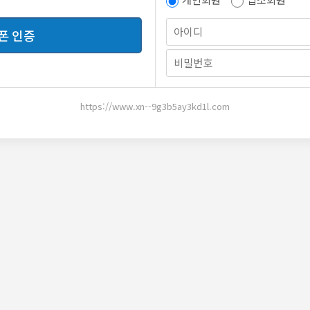
폰 인증
정
답변
신고
https://www.xn--9g3b5ay3kd1l.com
제목
로 찾아보는 방법과 작품 선택 기준