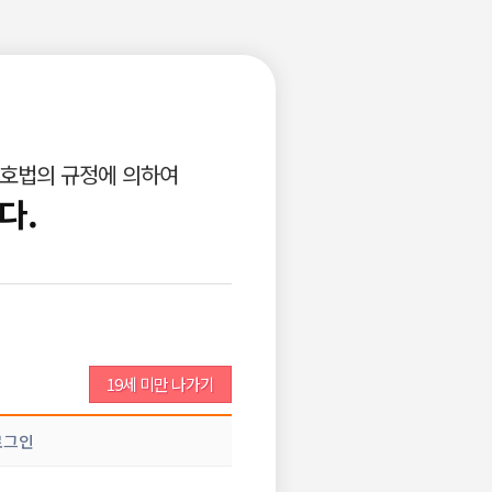
로그인
회원가입
고객센터
광고안내
구인공고등록
비회원이력서등록
보호법의 규정에 의하여
업소서비스
개인서비스
다.
조회 :
4,055
댓글 :
0
추천 :
0
19세 미만 나가기
때는 어리고 무서워서 안했는데 후회되네여.,,. 혹시 밤알바 추천해
로그인