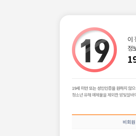
이
정보
구인정보
급구정보
지역별정보
|
|
1
밤알바 초보
밤빛Talk
19세 미만 또는 성인인증을 원하지 않으
공감이야기
청소년 유해 매체물을 제외한 밤빛알바의
초보
2024-12-05
밤알바 이야기
밤알바 해보려고 하는데 예전
비회원
주실 일 있을까요?
공유하기
ㅋㅂ ㅅㅇ 떡말고 다른 돈 많