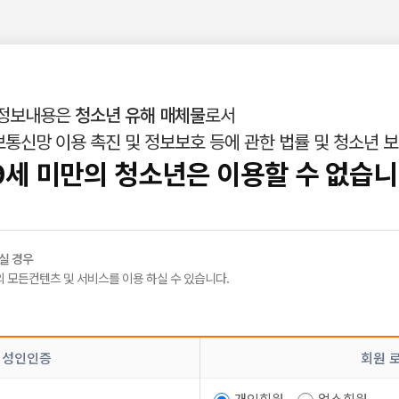
 정보내용은
청소년 유해 매체물
로서
통신망 이용 촉진 및 정보보호 등에 관한 법률 및 청소년 
인재정보
밤빛Talk
|
|
9세 미만의 청소년은 이용할 수 없습니
실 경우
 모든컨텐츠 및 서비스를 이용 하실 수 있습니다.
에 친구랑 착석바? 한 3 4번정도 나갔어요 거기서 스폰해준다 했는데 그
 성인인증
회원 
이 벌 수 있는
유흥알바
없을까요?
개인회원
업소회원