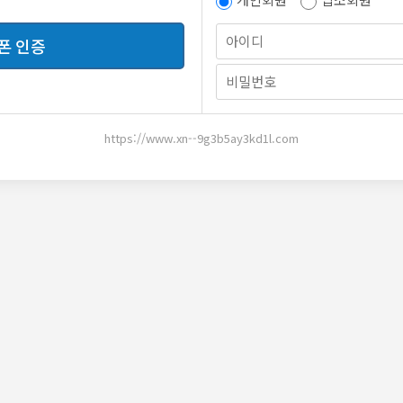
이메일
열람신청
폰 인증
능
https://www.xn--9g3b5ay3kd1l.com
자기소개서는
열람 신청
을 해야 볼 수 있습니다.
열람신청하기