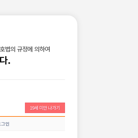
로그인
회원가입
고객센터
광고안내
구인공고등록
비회원이력서등록
보호법의 규정에 의하여
업소서비스
개인서비스
다.
신고하기
희망 근무조건
19세 미만 나가기
로그인
근무지
제주 전체
업·직종
기타