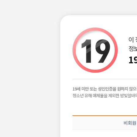
이
정보
구인정보
급구정보
지역별정보
|
|
1
이력서 상세정보
19세 미만 또는 성인인증을 원하지 않으
청소년 유해 매체물을 제외한 밤빛알바의
남자 고수익 알바 원하는 열정
비회원
안○○
(43·남)