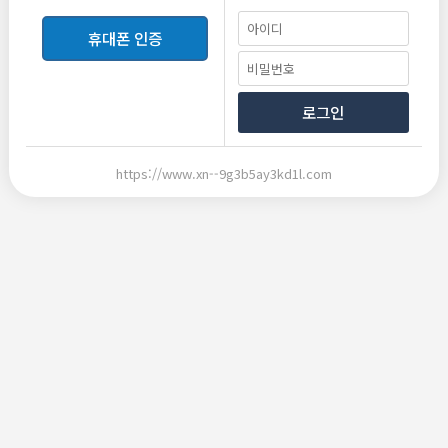
근무조건
휴대폰 인증
급여
100,000원
시급
로그인
업·직종
바(BAR)
룸싸롱
근무지역
서울 강남구 대치동
지도보기
https://www.xn--9g3b5ay3kd1l.com
서울 송파구 석촌동
지도보기
접수방법
전화(문자)연락, 업소방문, 카카오톡
모집인원
000명
모집마감일
상시모집
등록일
2025.01.30
담당자
백진영
닉네임
마음이사