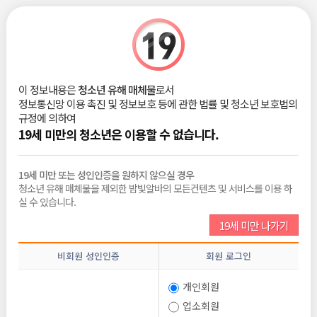
|
로그인
회원가입
구인 상세정보
이 정보내용은
청소년 유해 매체물
로서
스크랩
신고하기
정보통신망 이용 촉진 및 정보보호 등에 관한 법률 및 청소년 보호법의
규정에 의하여
급한돈❤️룸알바❤️밤알바❤️초보가일하
19세 미만의 청소년은 이용할 수 없습니다.
기쉬운가게
19세 미만 또는 성인인증을 원하지 않으실 경우
청소년 유해 매체물을 제외한 밤빛알바의 모든컨텐츠 및 서비스를 이용 하
지원조건
실 수 있습니다.
19세 미만 나가기
연령
20세 ~ 35세
성별
여자
비회원 성인인증
회원 로그인
테마
초보가능, 파트타임, 당일지급, 주간알바
개인회원
보장제도
외모 많이 안 따짐, 친구와 함께 근무 가능, 칼퇴보장
업소회원