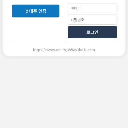
근무조건
휴대폰 인증
급여
면접후결정
협의
업·직종
룸싸롱
로그인
근무지역
경기 의정부시 의정부동
https://www.xn--9g3b5ay3kd1l.com
접수방법
전화(문자)연락, 업소방문, 카카오톡
모집인원
000명
모집마감일
구인시까지
등록일
2025.01.27
담당자
이상열
닉네임
버즈실장
연락처
010-3969-7360
이메일
red590563@gmail.com
메신저
카카오톡 : yib270