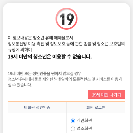
|
로그인
회원가입
구인 상세정보
이 정보내용은
청소년 유해 매체물
로서
스크랩
신고하기
정보통신망 이용 촉진 및 정보보호 등에 관한 법률 및 청소년 보호법의
규정에 의하여
의정부 고정아가씨 실장님 구합니다
19세 미만의 청소년은 이용할 수 없습니다.
19세 미만 또는 성인인증을 원하지 않으실 경우
지원조건
청소년 유해 매체물을 제외한 밤빛알바의 모든컨텐츠 및 서비스를 이용 하
실 수 있습니다.
연령
연령무관
19세 미만 나가기
성별
성별무관
비회원 성인인증
회원 로그인
테마
경력우대, 당일지급, 주말알바, 실장/마담
보장제도
친구와 함께 근무 가능, 만근비.지명비.보너스.팁 보
개인회원
장, 텃세없음, 출.퇴근지원, 생리휴무
업소회원