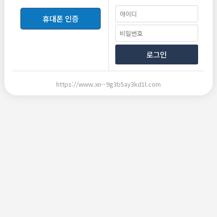
근무조건
휴대폰 인증
급여
면접후결정
협의
업·직종
단란주점
바(BAR)
로그인
근무지역
부산 기장군 정관읍
지도보기
https://www.xn--9g3b5ay3kd1l.com
접수방법
전화(문자)연락, 업소방문, 카카오톡
모집인원
0명
모집마감일
구인시까지
등록일
2024.12.24
담당자
김민선
닉네임
어썸가라오케
연락처
010-5768-3937