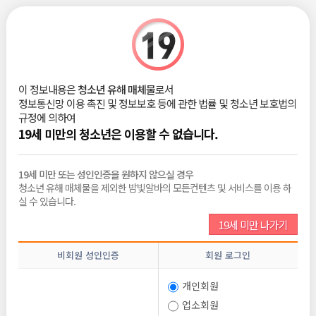
|
로그인
회원가입
구인 상세정보
이 정보내용은
청소년 유해 매체물
로서
스크랩
신고하기
정보통신망 이용 촉진 및 정보보호 등에 관한 법률 및 청소년 보호법의
규정에 의하여
원탁 가라오케 직원 구합니다.
19세 미만의 청소년은 이용할 수 없습니다.
19세 미만 또는 성인인증을 원하지 않으실 경우
지원조건
청소년 유해 매체물을 제외한 밤빛알바의 모든컨텐츠 및 서비스를 이용 하
실 수 있습니다.
연령
29세 ~ 38세
19세 미만 나가기
성별
여자
비회원 성인인증
회원 로그인
테마
초보가능, 경력우대
보장제도
초이스없음, 외모 많이 안 따짐, 텃세없음
개인회원
업소회원