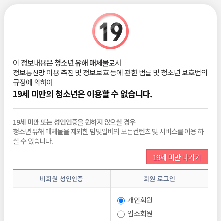
|
로그인
회원가입
구인 상세정보
이 정보내용은
청소년 유해 매체물
로서
스크랩
신고하기
정보통신망 이용 촉진 및 정보보호 등에 관한 법률 및 청소년 보호법의
규정에 의하여
퀸알바 1등 강남 퍼블릭 T/C최대12만
19세 미만의 청소년은 이용할 수 없습니다.
3인1조 손님받는 영업사장 개수보장
푸쉬가능
19세 미만 또는 성인인증을 원하지 않으실 경우
청소년 유해 매체물을 제외한 밤빛알바의 모든컨텐츠 및 서비스를 이용 하
실 수 있습니다.
지원조건
19세 미만 나가기
연령
20세 ~ 34세
비회원 성인인증
회원 로그인
성별
여자
개인회원
테마
초보가능, 당일지급
업소회원