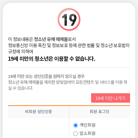
|
로그인
회원가입
밤빛Talk
이 정보내용은
청소년 유해 매체물
로서
유흥알바 여성알바 최종정리
정보통신망 이용 촉진 및 정보보호 등에 관한 법률 및 청소년 보호법의
규정에 의하여
튤립
2024-12-19
19세 미만의 청소년은 이용할 수 없습니다.
조회 :
4,282
댓글 :
11
추천 :
0
유흥알바
19세 미만 또는 성인인증을 원하지 않으실 경우
청소년 유해 매체물을 제외한 밤빛알바의 모든컨텐츠 및 서비스를 이용 하
유흥알바는 유흥 업소에서 손님을 응대하거나 서비스를 제공하는 아르
실 수 있습니다.
바이트를 말합니다. 주요 업무는 손님과의 대화, 음료 제공, 분위기 조성
등이며, 룸살롱, 바, 클럽,
노래방
등에서 이루어집니다. 높은 수입과 유
19세 미만 나가기
연한 근무 시간으로 많은 사람들이 관심을 가지는 분야입니다.
유흥알바의 장점
비회원 성인인증
회원 로그인
높은 수입
: 시간당 급여가 다른 업종보다 높아 단기간에 많은 수익을 올
릴 수 있습니다.
개인회원
유연한 근무 시간
: 스케줄을 조정할 수 있어 학업이나 다른 일과 병행이
업소회원
가능합니다.