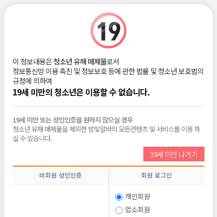
|
로그인
회원가입
밤빛Talk
이 정보내용은
청소년 유해 매체물
로서
룸싸롱 많이 다녀 봄
정보통신망 이용 촉진 및 정보보호 등에 관한 법률 및 청소년 보호법의
규정에 의하여
열정카맨
2024-11-14
19세 미만의 청소년은 이용할 수 없습니다.
조회 :
4,681
댓글 :
0
추천 :
0
19세 미만 또는 성인인증을 원하지 않으실 경우
내가 룸싸롱 많이 다녀 봤는데 난 개인적으로
미러룸
이 제일 괜찮더라고
청소년 유해 매체물을 제외한 밤빛알바의 모든컨텐츠 및 서비스를 이용 하
룸싸롱중에서
실 수 있습니다.
가봐 한번 쯤은 후회는 안해
19세 미만 나가기
목록보기
답변
신고
글쓰기
추천
비회원 성인인증
회원 로그인
개인회원
전체댓글
0
업소회원