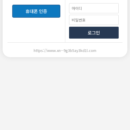
비밀번호
휴대폰 인증
등록
로그인
번호
제목
https://www.xn--9g3b5ay3kd1l.com
스릴러웹툰 분야별로 찾아보는 방법과 작품 선택 기준
806
유진12
2026-07-30
19
드라마 재방송 보는 방법, 놓친 회차 다시 확인하는 단계별 가이드
805
현우80
2026-07-30
32
드라마 재방송 보는 방법, 놓친 회차 다시 확인하는 단계별 가이드
804
도윤95
2026-07-30
23
Натяжные потолки на заказ в Москве
803
Natyazhnye_weSi
2026-07-07
43